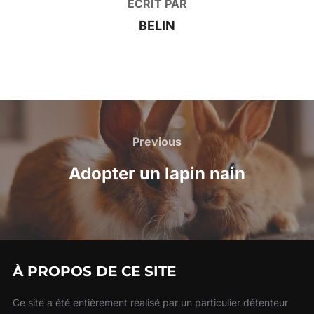
ÉCRIT PAR
BELIN
Navigation
de
Previous
Previous
l’article
Adopter un lapin nain
À PROPOS DE CE SITE
Ce site a été entièrement réalisé par un particulier détenteur