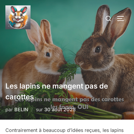
Aller
au
Rechercher :
PERM
contenu
Les lapins ne mangent pas de
carottes
Publié
par
BELIN
sur
30 août 2025
le
Contrairement à beaucoup d’idées reçues, les lapins