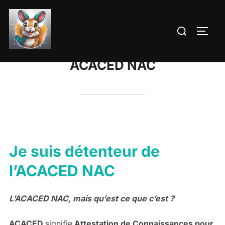
Aller
au
Rechercher :
PERM
contenu
ACACED NAC
Je suis détenteur de
l’ACACED NAC
L’ACACED NAC, mais qu’est ce que c’est ?
ACACED
signifie
Attestation de Connaissances pour