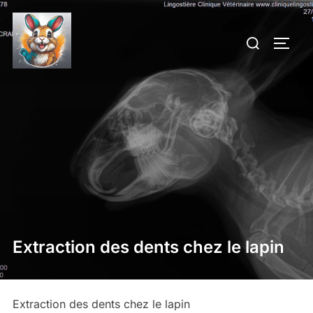
Aller
au
Rechercher :
PERM
contenu
Extraction des dents chez le lapin
Extraction des dents chez le lapin