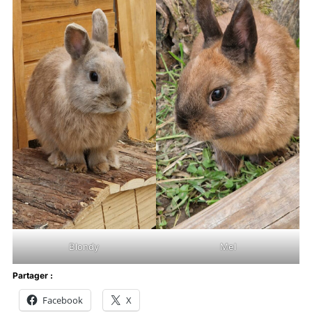
Blondy
Mel
Partager :
Facebook
X